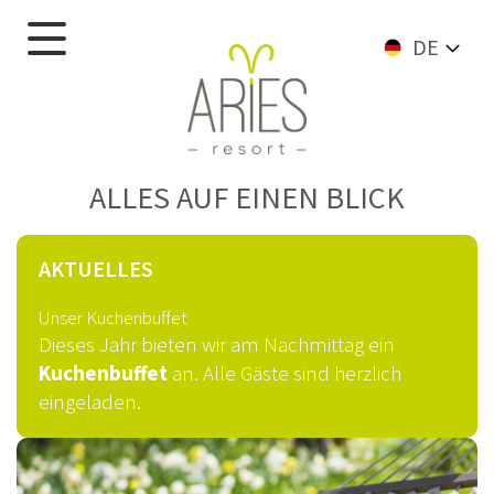
DE
ALLES AUF EINEN BLICK
AKTUELLES
Unser Kuchenbuffet
Dieses Jahr bieten wir am Nachmittag ein
Kuchenbuffet
an. Alle Gäste sind herzlich
eingeladen.